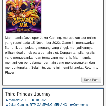
Mammamia,Developer Joker Gaming, merupakan slot online
yang resmi pada 15 November 2022. Game ini menawarkan
fitur unik dan peluang menang yang tinggi, menjadikannya
pilihan ideal untuk para pemain slot. Dengan tampilan grafis
yang mengesankan dan tema yang menarik, Mammamia
menjanjikan pengalaman bermain yang menyenangkan dan
menguntungkan. Selain itu, game ini memiliki tingkat Return to
Player […]
Read Post
Third Prince’s Journey
ntauiola62
Juni 18, 2025
Joker Gaming
,
RTP GAMPANG MENANG
Comments