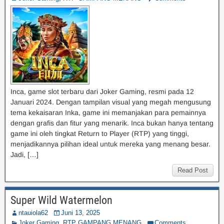
Inca, game slot terbaru dari Joker Gaming, resmi pada 12
Januari 2024. Dengan tampilan visual yang megah mengusung
tema kekaisaran Inka, game ini memanjakan para pemainnya
dengan grafis dan fitur yang menarik. Inca bukan hanya tentang
game ini oleh tingkat Return to Player (RTP) yang tinggi,
menjadikannya pilihan ideal untuk mereka yang menang besar.
Jadi, […]
Read Post
Super Wild Watermelon
ntauiola62
Juni 13, 2025
Joker Gaming
,
RTP GAMPANG MENANG
Comments