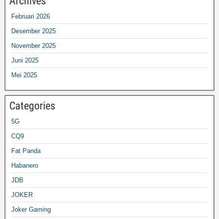
Archives
Februari 2026
Desember 2025
November 2025
Juni 2025
Mei 2025
Categories
5G
CQ9
Fat Panda
Habanero
JDB
JOKER
Joker Gaming