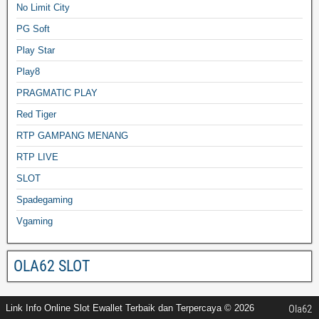
No Limit City
PG Soft
Play Star
Play8
PRAGMATIC PLAY
Red Tiger
RTP GAMPANG MENANG
RTP LIVE
SLOT
Spadegaming
Vgaming
OLA62 SLOT
Link Info Online Slot Ewallet Terbaik dan Terpercaya © 2026
Ola62