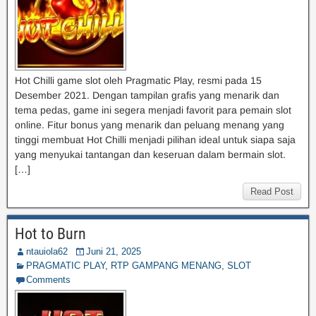
Hot Chilli game slot oleh Pragmatic Play, resmi pada 15
Desember 2021. Dengan tampilan grafis yang menarik dan
tema pedas, game ini segera menjadi favorit para pemain slot
online. Fitur bonus yang menarik dan peluang menang yang
tinggi membuat Hot Chilli menjadi pilihan ideal untuk siapa saja
yang menyukai tantangan dan keseruan dalam bermain slot.
[…]
Read Post
Hot to Burn
ntauiola62
Juni 21, 2025
PRAGMATIC PLAY
,
RTP GAMPANG MENANG
,
SLOT
Comments