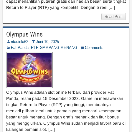
dapat menantikan putaran gratis dan hadiah besar, serta tingkat
Return to Player (RTP) yang kompetitif. Dengan 5 reel […]
Read Post
Olympus Wins
ntauiola62
Juni 10, 2025
Fat Panda
,
RTP GAMPANG MENANG
Comments
Olympus Wins adalah slot online terbaru dari provider Fat
Panda, resmi pada 15 Desember 2023. Game ini menawarkan
tingkat Return to Player (RTP) yang tinggi, membuatnya
menjadi pilihan ideal untuk pemain yang mencari kesempatan
besar untuk menang. Dengan grafis menarik dan fitur bonus
yang menggiurkan, Olympus Wins sudah menjadi favorit baru di
kalangan pemain slot. […]