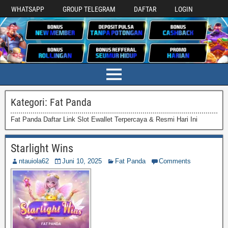
WHATSAPP
GROUP TELEGRAM
DAFTAR
LOGIN
Kategori:
Fat Panda
Fat Panda Daftar Link Slot Ewallet Terpercaya & Resmi Hari Ini
Starlight Wins
ntauiola62
Juni 10, 2025
Fat Panda
Comments