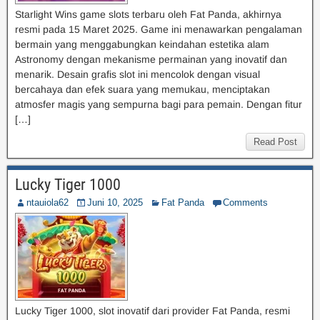
Starlight Wins game slots terbaru oleh Fat Panda, akhirnya
resmi pada 15 Maret 2025. Game ini menawarkan pengalaman
bermain yang menggabungkan keindahan estetika alam
Astronomy dengan mekanisme permainan yang inovatif dan
menarik. Desain grafis slot ini mencolok dengan visual
bercahaya dan efek suara yang memukau, menciptakan
atmosfer magis yang sempurna bagi para pemain. Dengan fitur
[…]
Read Post
Lucky Tiger 1000
ntauiola62
Juni 10, 2025
Fat Panda
Comments
Lucky Tiger 1000, slot inovatif dari provider Fat Panda, resmi