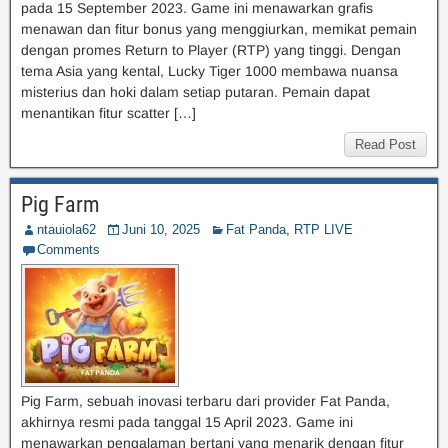
pada 15 September 2023. Game ini menawarkan grafis
menawan dan fitur bonus yang menggiurkan, memikat pemain
dengan promes Return to Player (RTP) yang tinggi. Dengan
tema Asia yang kental, Lucky Tiger 1000 membawa nuansa
misterius dan hoki dalam setiap putaran. Pemain dapat
menantikan fitur scatter […]
Read Post
Pig Farm
ntauiola62
Juni 10, 2025
Fat Panda
,
RTP LIVE
Comments
Pig Farm, sebuah inovasi terbaru dari provider Fat Panda,
akhirnya resmi pada tanggal 15 April 2023. Game ini
menawarkan pengalaman bertani yang menarik dengan fitur