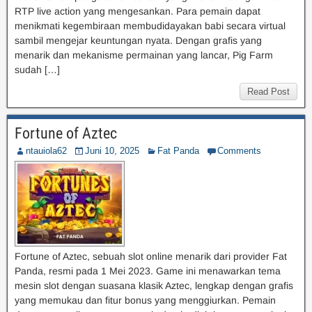
RTP live action yang mengesankan. Para pemain dapat
menikmati kegembiraan membudidayakan babi secara virtual
sambil mengejar keuntungan nyata. Dengan grafis yang
menarik dan mekanisme permainan yang lancar, Pig Farm
sudah […]
Read Post
Fortune of Aztec
ntauiola62
Juni 10, 2025
Fat Panda
Comments
Fortune of Aztec, sebuah slot online menarik dari provider Fat
Panda, resmi pada 1 Mei 2023. Game ini menawarkan tema
mesin slot dengan suasana klasik Aztec, lengkap dengan grafis
yang memukau dan fitur bonus yang menggiurkan. Pemain