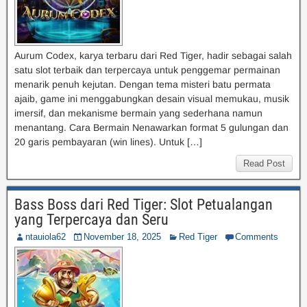
Aurum Codex, karya terbaru dari Red Tiger, hadir sebagai salah
satu slot terbaik dan terpercaya untuk penggemar permainan
menarik penuh kejutan. Dengan tema misteri batu permata
ajaib, game ini menggabungkan desain visual memukau, musik
imersif, dan mekanisme bermain yang sederhana namun
menantang. Cara Bermain Nenawarkan format 5 gulungan dan
20 garis pembayaran (win lines). Untuk […]
Read Post
Bass Boss dari Red Tiger: Slot Petualangan
yang Terpercaya dan Seru
ntauiola62
November 18, 2025
Red Tiger
Comments