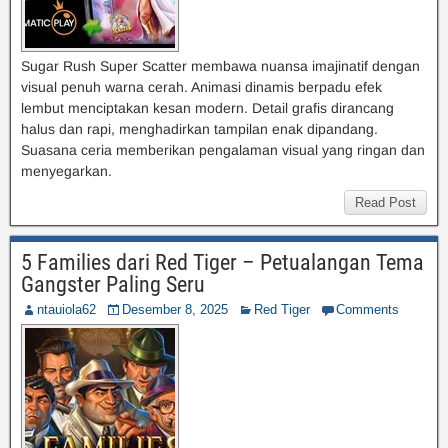
Sugar Rush Super Scatter membawa nuansa imajinatif dengan
visual penuh warna cerah. Animasi dinamis berpadu efek
lembut menciptakan kesan modern. Detail grafis dirancang
halus dan rapi, menghadirkan tampilan enak dipandang.
Suasana ceria memberikan pengalaman visual yang ringan dan
menyegarkan.
Read Post
5 Families dari Red Tiger – Petualangan Tema
Gangster Paling Seru
ntauiola62
Desember 8, 2025
Red Tiger
Comments