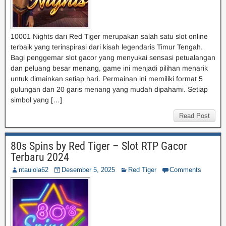
10001 Nights dari Red Tiger merupakan salah satu slot online
terbaik yang terinspirasi dari kisah legendaris Timur Tengah.
Bagi penggemar slot gacor yang menyukai sensasi petualangan
dan peluang besar menang, game ini menjadi pilihan menarik
untuk dimainkan setiap hari. Permainan ini memiliki format 5
gulungan dan 20 garis menang yang mudah dipahami. Setiap
simbol yang […]
Read Post
80s Spins by Red Tiger – Slot RTP Gacor
Terbaru 2024
ntauiola62
Desember 5, 2025
Red Tiger
Comments