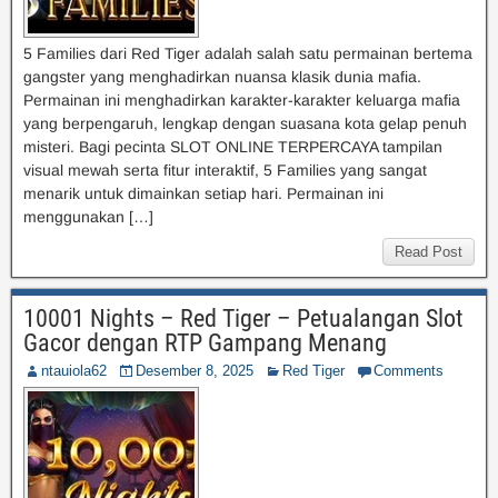
5 Families dari Red Tiger adalah salah satu permainan bertema
gangster yang menghadirkan nuansa klasik dunia mafia.
Permainan ini menghadirkan karakter-karakter keluarga mafia
yang berpengaruh, lengkap dengan suasana kota gelap penuh
misteri. Bagi pecinta SLOT ONLINE TERPERCAYA tampilan
visual mewah serta fitur interaktif, 5 Families yang sangat
menarik untuk dimainkan setiap hari. Permainan ini
menggunakan […]
Read Post
10001 Nights – Red Tiger – Petualangan Slot
Gacor dengan RTP Gampang Menang
ntauiola62
Desember 8, 2025
Red Tiger
Comments