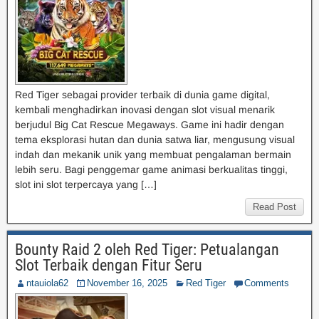
Red Tiger sebagai provider terbaik di dunia game digital,
kembali menghadirkan inovasi dengan slot visual menarik
berjudul Big Cat Rescue Megaways. Game ini hadir dengan
tema eksplorasi hutan dan dunia satwa liar, mengusung visual
indah dan mekanik unik yang membuat pengalaman bermain
lebih seru. Bagi penggemar game animasi berkualitas tinggi,
slot ini slot terpercaya yang […]
Read Post
Bounty Raid 2 oleh Red Tiger: Petualangan
Slot Terbaik dengan Fitur Seru
ntauiola62
November 16, 2025
Red Tiger
Comments