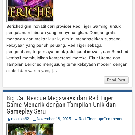
Beriched gim inovatif dari provider Red Tiger Gaming, untuk
pengalaman hiburan yang menyenangkan. Dengan grafis
menawan dan mekanik unik, gim ini menghadirkan suasana
kekayaan yang penuh peluang. Red Tiger sebagai
pengembang terpercaya untuk judul-judul inovatif, dan Beriched
kembali membuktikan kompetensi mereka. Fitur Utama dan
Tampilan Beriched mengusung tema kekayaan modern dengan
simbol dan warna yang […]
Read Post
Big Cat Rescue Megaways dari Red Tiger –
Game Menarik dengan Tampilan Unik dan
Gameplay Seru
ntauiola62
November 18, 2025
Red Tiger
Comments