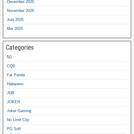
Desember 2025
November 2025
Juni 2025
Mei 2025
Categories
5G
CQ9
Fat Panda
Habanero
JDB
JOKER
Joker Gaming
No Limit City
PG Soft