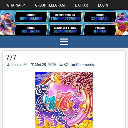
WHATSAPP
GROUP TELEGRAM
DAFTAR
LOGIN
777
ntauiola62
Mei 29, 2025
5G
Comments