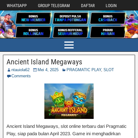
WHATSAPP
GROUP TELEGRAM
DAFTAR
LOGIN
Ancient Island Megaways
ntauiola62
Mei 4, 2025
PRAGMATIC PLAY
,
SLOT
Comments
Ancient Island Megaways, slot online terbaru dari Pragmatic
Play, siap pada bulan April 2023. Game ini menghadirkan