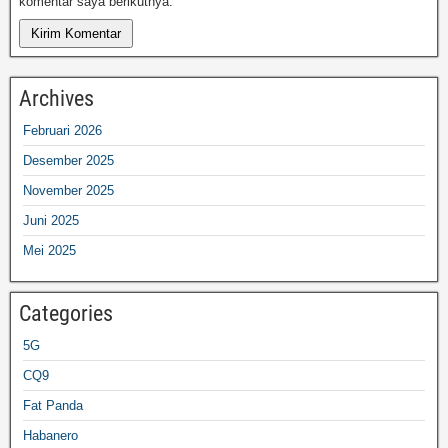
komentar saya berikutnya.
Archives
Februari 2026
Desember 2025
November 2025
Juni 2025
Mei 2025
Categories
5G
CQ9
Fat Panda
Habanero