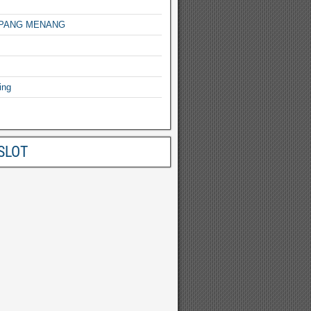
PANG MENANG
ing
SLOT