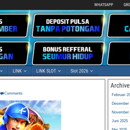
WHATSAPP
GR
LINK
LINK SLOT
Slot 2026
Archive
Comments
Februari 2
Desember 
November 
Juni 2025
Mei 2025