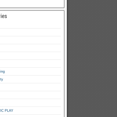
ies
ing
ty
IC PLAY