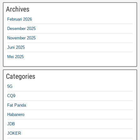
Archives
Februari 2026
Desember 2025
November 2025
Juni 2025
Mei 2025
Categories
5G
CQ9
Fat Panda
Habanero
JDB
JOKER