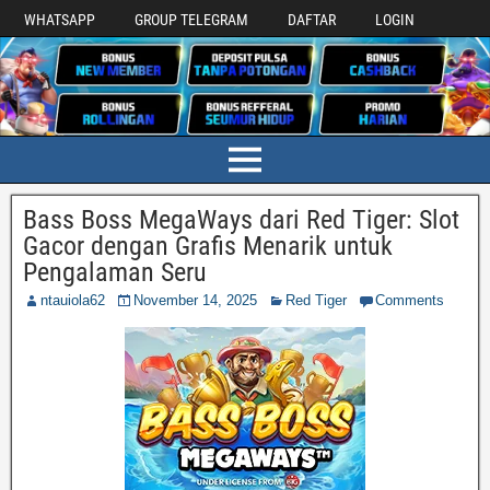
WHATSAPP
GROUP TELEGRAM
DAFTAR
LOGIN
Bass Boss MegaWays dari Red Tiger: Slot
Gacor dengan Grafis Menarik untuk
Pengalaman Seru
ntauiola62
November 14, 2025
Red Tiger
Comments