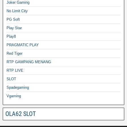
Joker Gaming
No Limit City
PG Soft
Play Star
Play8
PRAGMATIC PLAY
Red Tiger
RTP GAMPANG MENANG
RTP LIVE
SLOT
Spadegaming
Vgaming
OLA62 SLOT