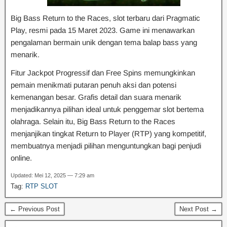
Big Bass Return to the Races, slot terbaru dari Pragmatic
Play, resmi pada 15 Maret 2023. Game ini menawarkan
pengalaman bermain unik dengan tema balap bass yang
menarik.
Fitur Jackpot Progressif dan Free Spins memungkinkan
pemain menikmati putaran penuh aksi dan potensi
kemenangan besar. Grafis detail dan suara menarik
menjadikannya pilihan ideal untuk penggemar slot bertema
olahraga. Selain itu, Big Bass Return to the Races
menjanjikan tingkat Return to Player (RTP) yang kompetitif,
membuatnya menjadi pilihan menguntungkan bagi penjudi
online.
Updated: Mei 12, 2025 — 7:29 am
Tag:
RTP SLOT
← Previous Post
Next Post →