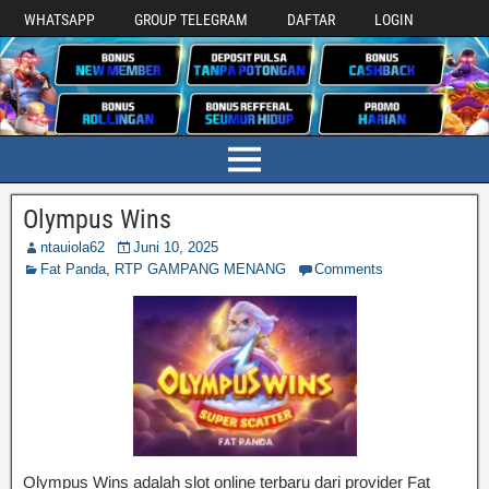
WHATSAPP
GROUP TELEGRAM
DAFTAR
LOGIN
Olympus Wins
ntauiola62
Juni 10, 2025
Fat Panda
,
RTP GAMPANG MENANG
Comments
Olympus Wins adalah slot online terbaru dari provider Fat