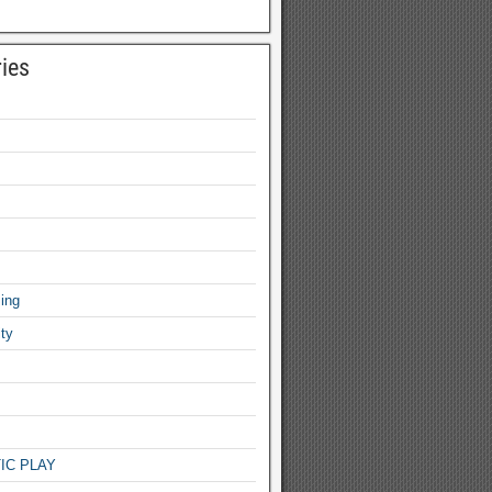
ies
ing
ty
IC PLAY