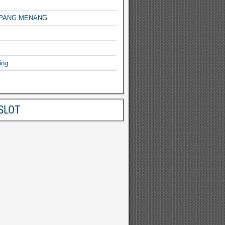
PANG MENANG
ing
SLOT