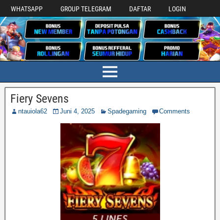
WHATSAPP
GROUP TELEGRAM
DAFTAR
LOGIN
Fiery Sevens
ntauiola62
Juni 4, 2025
Spadegaming
Comments