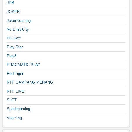
JDB
JOKER
Joker Gaming
No Limit City
PG Soft
Play Star
Play8
PRAGMATIC PLAY
Red Tiger
RTP GAMPANG MENANG
RTP LIVE
SLOT
Spadegaming
Vgaming