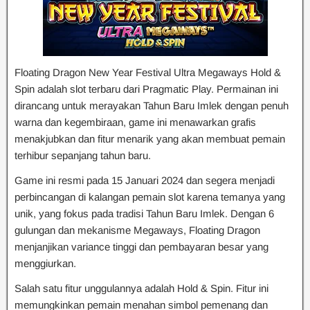
Floating Dragon New Year Festival Ultra Megaways Hold &
Spin adalah slot terbaru dari Pragmatic Play. Permainan ini
dirancang untuk merayakan Tahun Baru Imlek dengan penuh
warna dan kegembiraan, game ini menawarkan grafis
menakjubkan dan fitur menarik yang akan membuat pemain
terhibur sepanjang tahun baru.
Game ini resmi pada 15 Januari 2024 dan segera menjadi
perbincangan di kalangan pemain slot karena temanya yang
unik, yang fokus pada tradisi Tahun Baru Imlek. Dengan 6
gulungan dan mekanisme Megaways, Floating Dragon
menjanjikan variance tinggi dan pembayaran besar yang
menggiurkan.
Salah satu fitur unggulannya adalah Hold & Spin. Fitur ini
memungkinkan pemain menahan simbol pemenang dan