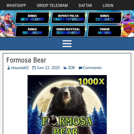
WHATSAPP
GROUP TELEGRAM
DAFTAR
LOGIN
Formosa Bear
ntauiola62
Juni 13, 2025
JDB
Comments