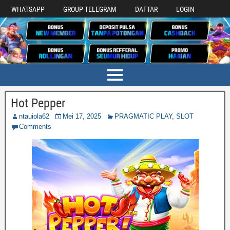
WHATSAPP
GROUP TELEGRAM
DAFTAR
LOGIN
Hot Pepper
ntauiola62
Mei 17, 2025
PRAGMATIC PLAY
,
SLOT
Comments