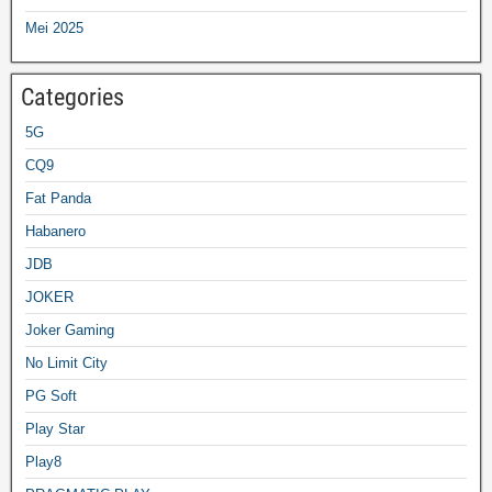
Mei 2025
Categories
5G
CQ9
Fat Panda
Habanero
JDB
JOKER
Joker Gaming
No Limit City
PG Soft
Play Star
Play8