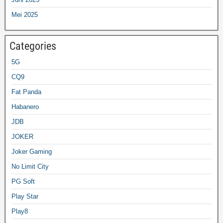
Mei 2025
Categories
5G
CQ9
Fat Panda
Habanero
JDB
JOKER
Joker Gaming
No Limit City
PG Soft
Play Star
Play8