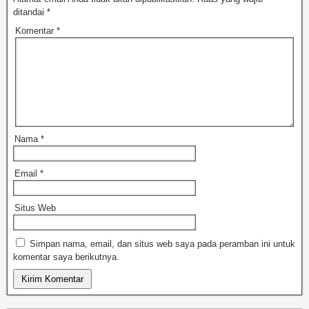
ditandai
*
Komentar
*
Nama
*
Email
*
Situs Web
Simpan nama, email, dan situs web saya pada peramban ini untuk
komentar saya berikutnya.