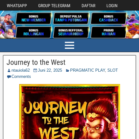
WHATSAPP
GROUP TELEGRAM
DAFTAR
LOGIN
Journey to the West
ntauiola62
Juni 22, 2025
PRAGMATIC PLAY
,
SLOT
Comments