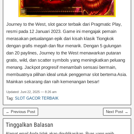
Journey to the West, slot gacor terbaik dari Pragmatic Play,
resmi pada 12 Januari 2023. Game ini mengajak pemain
merasakan petualangan epik dari kisah klasik Tiongkok
dengan grafis megah dan fitur menarik. Dengan 5 gulungan
dan 20 paylines, Journey to the West menawarkan putaran
gratis, wild, dan scatter symbols yang meningkatkan peluang
menang. Jackpot progresif menambah sensasi bermain,
membuatnya pilihan ideal untuk penggemar slot bertema Asia.
Mainkan sekarang dan raih kemenangan besar!
Updated: Juni 22, 2025 — 8:26 am
Tag:
SLOT GACOR TERBAIK
← Previous Post
Next Post →
Tinggalkan Balasan
Alamat email Anda tidak akan dipublikasikan.
Ruas yang wajib