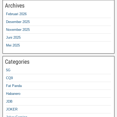
Archives
Februari 2026
Desember 2025
November 2025
Juni 2025
Mei 2025
Categories
5G
CQ9
Fat Panda
Habanero
JDB
JOKER