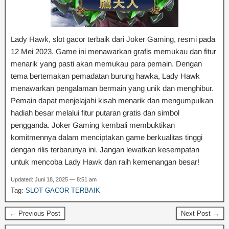
Lady Hawk, slot gacor terbaik dari Joker Gaming, resmi pada
12 Mei 2023. Game ini menawarkan grafis memukau dan fitur
menarik yang pasti akan memukau para pemain. Dengan
tema bertemakan pemadatan burung hawka, Lady Hawk
menawarkan pengalaman bermain yang unik dan menghibur.
Pemain dapat menjelajahi kisah menarik dan mengumpulkan
hadiah besar melalui fitur putaran gratis dan simbol
pengganda. Joker Gaming kembali membuktikan
komitmennya dalam menciptakan game berkualitas tinggi
dengan rilis terbarunya ini. Jangan lewatkan kesempatan
untuk mencoba Lady Hawk dan raih kemenangan besar!
Updated: Juni 18, 2025 — 8:51 am
Tag:
SLOT GACOR TERBAIK
← Previous Post
Next Post →