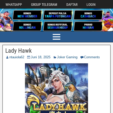
WHATSAPP
GROUP TELEGRAM
DAFTAR
LOGIN
Lady Hawk
ntauiola62
Juni 18, 2025
Joker Gaming
Comments