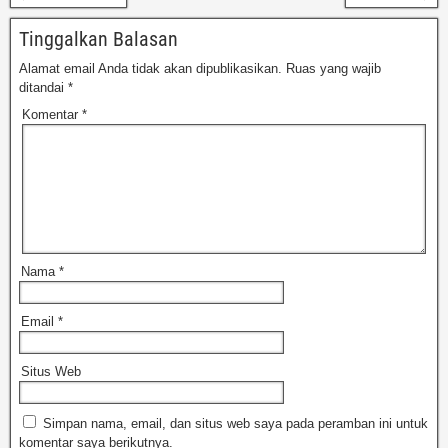
Tinggalkan Balasan
Alamat email Anda tidak akan dipublikasikan.
Ruas yang wajib
ditandai
*
Komentar
*
Nama
*
Email
*
Situs Web
Simpan nama, email, dan situs web saya pada peramban ini untuk
komentar saya berikutnya.