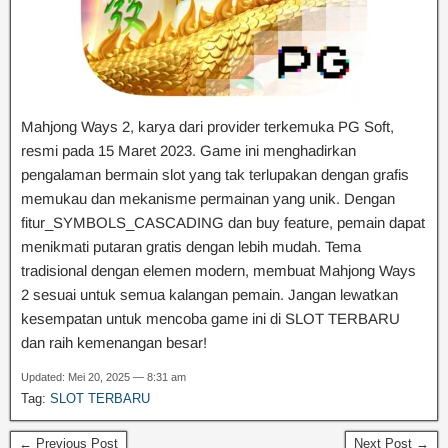
Mahjong Ways 2, karya dari provider terkemuka PG Soft,
resmi pada 15 Maret 2023. Game ini menghadirkan
pengalaman bermain slot yang tak terlupakan dengan grafis
memukau dan mekanisme permainan yang unik. Dengan
fitur_SYMBOLS_CASCADING dan buy feature, pemain dapat
menikmati putaran gratis dengan lebih mudah. Tema
tradisional dengan elemen modern, membuat Mahjong Ways
2 sesuai untuk semua kalangan pemain. Jangan lewatkan
kesempatan untuk mencoba game ini di SLOT TERBARU
dan raih kemenangan besar!
Updated: Mei 20, 2025 — 8:31 am
Tag:
SLOT TERBARU
← Previous Post
Next Post →