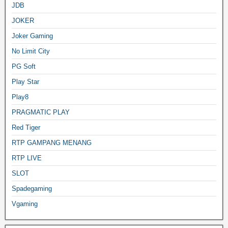
JDB
JOKER
Joker Gaming
No Limit City
PG Soft
Play Star
Play8
PRAGMATIC PLAY
Red Tiger
RTP GAMPANG MENANG
RTP LIVE
SLOT
Spadegaming
Vgaming