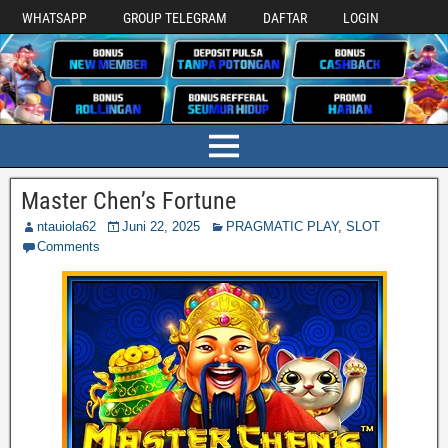
WHATSAPP
GROUP TELEGRAM
DAFTAR
LOGIN
Master Chen’s Fortune
ntauiola62
Juni 22, 2025
PRAGMATIC PLAY
,
SLOT
Comments