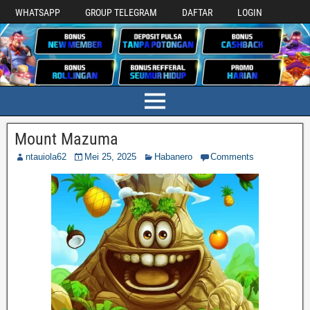
WHATSAPP
GROUP TELEGRAM
DAFTAR
LOGIN
Mount Mazuma
ntauiola62
Mei 25, 2025
Habanero
Comments