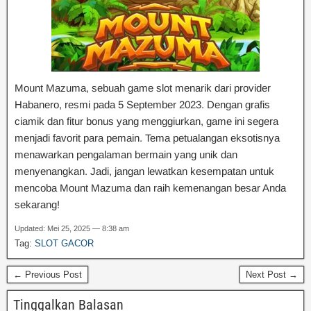
Mount Mazuma, sebuah game slot menarik dari provider
Habanero, resmi pada 5 September 2023. Dengan grafis
ciamik dan fitur bonus yang menggiurkan, game ini segera
menjadi favorit para pemain. Tema petualangan eksotisnya
menawarkan pengalaman bermain yang unik dan
menyenangkan. Jadi, jangan lewatkan kesempatan untuk
mencoba Mount Mazuma dan raih kemenangan besar Anda
sekarang!
Updated: Mei 25, 2025 — 8:38 am
Tag:
SLOT GACOR
← Previous Post
Next Post →
Tinggalkan Balasan