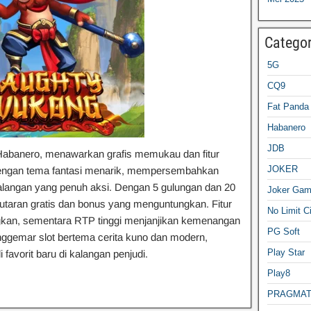
Categor
5G
CQ9
Fat Panda
Habanero
JDB
 Habanero, menawarkan grafis memukau dan fitur
JOKER
engan tema fantasi menarik, mempersembahkan
alangan yang penuh aksi. Dengan 5 gulungan dan 20
Joker Gam
utaran gratis dan bonus yang menguntungkan. Fitur
No Limit Ci
gkan, sementara RTP tinggi menjanjikan kemenangan
PG Soft
gemar slot bertema cerita kuno dan modern,
Play Star
avorit baru di kalangan penjudi.
Play8
PRAGMAT