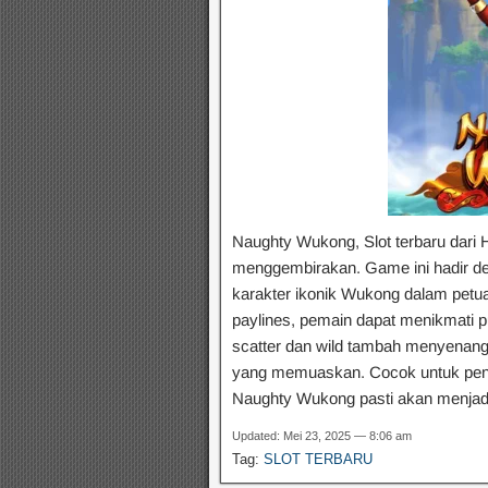
Naughty Wukong, Slot terbaru dari
menggembirakan. Game ini hadir d
karakter ikonik Wukong dalam petu
paylines, pemain dapat menikmati p
scatter dan wild tambah menyenan
yang memuaskan. Cocok untuk peng
Naughty Wukong pasti akan menjadi f
Updated: Mei 23, 2025 — 8:06 am
Tag:
SLOT TERBARU