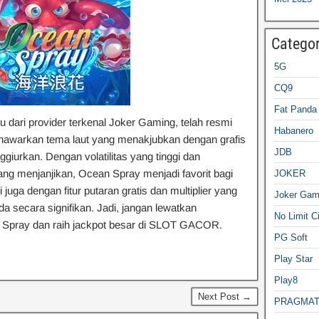
Categor
5G
CQ9
Fat Panda
 dari provider terkenal Joker Gaming, telah resmi
Habanero
nawarkan tema laut yang menakjubkan dengan grafis
JDB
iurkan. Dengan volatilitas yang tinggi dan
ang menjanjikan, Ocean Spray menjadi favorit bagi
JOKER
i juga dengan fitur putaran gratis dan multiplier yang
Joker Gam
secara signifikan. Jadi, jangan lewatkan
No Limit Ci
Spray dan raih jackpot besar di SLOT GACOR.
PG Soft
Play Star
Play8
Next Post →
PRAGMAT