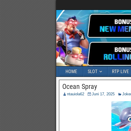
HOME
SLOT
RTP LIVE
Ocean Spray
ntauiola62
Juni 17, 2025
Joke