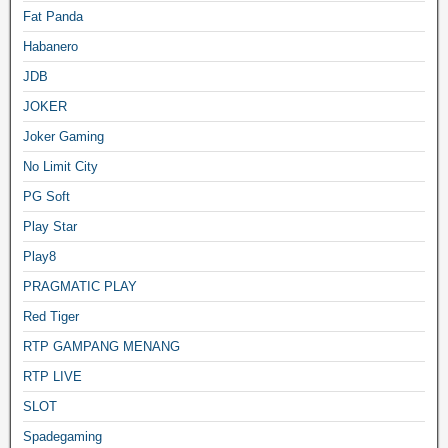
Fat Panda
Habanero
JDB
JOKER
Joker Gaming
No Limit City
PG Soft
Play Star
Play8
PRAGMATIC PLAY
Red Tiger
RTP GAMPANG MENANG
RTP LIVE
SLOT
Spadegaming