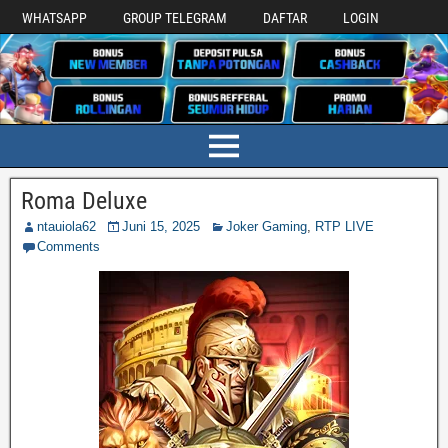
WHATSAPP
GROUP TELEGRAM
DAFTAR
LOGIN
Roma Deluxe
ntauiola62
Juni 15, 2025
Joker Gaming
,
RTP LIVE
Comments