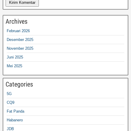
Archives
Februari 2026
Desember 2025
November 2025
Juni 2025
Mei 2025
Categories
5G
CQ9
Fat Panda
Habanero
JDB