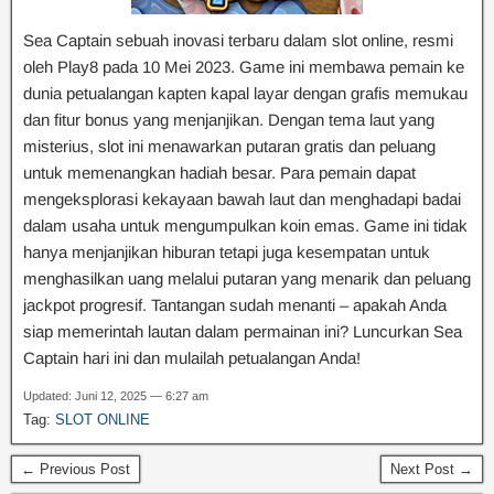
Sea Captain sebuah inovasi terbaru dalam slot online, resmi
oleh Play8 pada 10 Mei 2023. Game ini membawa pemain ke
dunia petualangan kapten kapal layar dengan grafis memukau
dan fitur bonus yang menjanjikan. Dengan tema laut yang
misterius, slot ini menawarkan putaran gratis dan peluang
untuk memenangkan hadiah besar. Para pemain dapat
mengeksplorasi kekayaan bawah laut dan menghadapi badai
dalam usaha untuk mengumpulkan koin emas. Game ini tidak
hanya menjanjikan hiburan tetapi juga kesempatan untuk
menghasilkan uang melalui putaran yang menarik dan peluang
jackpot progresif. Tantangan sudah menanti – apakah Anda
siap memerintah lautan dalam permainan ini? Luncurkan Sea
Captain hari ini dan mulailah petualangan Anda!
Updated: Juni 12, 2025 — 6:27 am
Tag:
SLOT ONLINE
← Previous Post
Next Post →