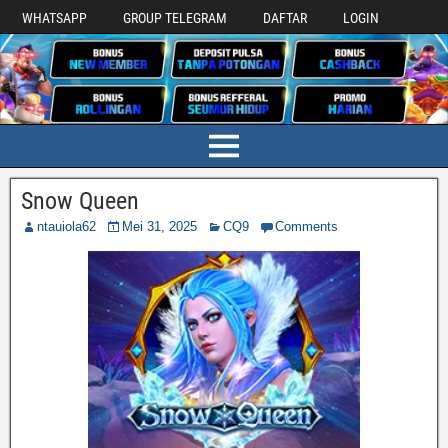
WHATSAPP
GROUP TELEGRAM
DAFTAR
LOGIN
Snow Queen
ntauiola62
Mei 31, 2025
CQ9
Comments