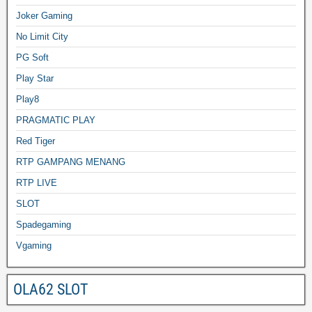
Joker Gaming
No Limit City
PG Soft
Play Star
Play8
PRAGMATIC PLAY
Red Tiger
RTP GAMPANG MENANG
RTP LIVE
SLOT
Spadegaming
Vgaming
OLA62 SLOT