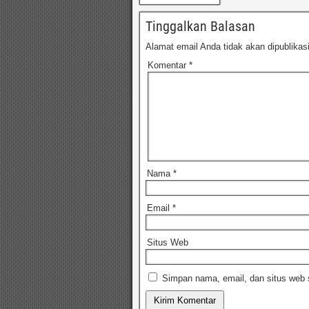
Tinggalkan Balasan
Alamat email Anda tidak akan dipublikas
Komentar
*
Nama
*
Email
*
Situs Web
Simpan nama, email, dan situs web 