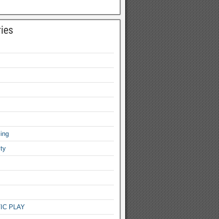
ies
ing
ty
IC PLAY