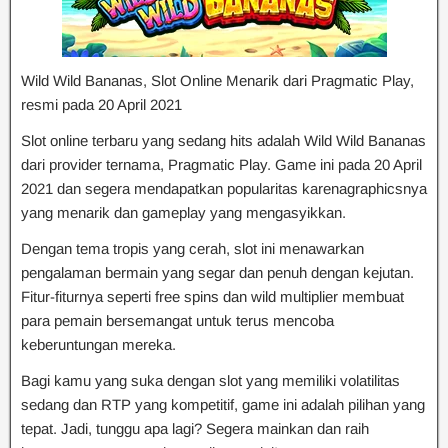
Wild Wild Bananas, Slot Online Menarik dari Pragmatic Play,
resmi pada 20 April 2021
Slot online terbaru yang sedang hits adalah Wild Wild Bananas
dari provider ternama, Pragmatic Play. Game ini pada 20 April
2021 dan segera mendapatkan popularitas karenagraphicsnya
yang menarik dan gameplay yang mengasyikkan.
Dengan tema tropis yang cerah, slot ini menawarkan
pengalaman bermain yang segar dan penuh dengan kejutan.
Fitur-fiturnya seperti free spins dan wild multiplier membuat
para pemain bersemangat untuk terus mencoba
keberuntungan mereka.
Bagi kamu yang suka dengan slot yang memiliki volatilitas
sedang dan RTP yang kompetitif, game ini adalah pilihan yang
tepat. Jadi, tunggu apa lagi? Segera mainkan dan raih