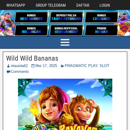
WHATSAPP
GROUP TELEGRAM
DAFTAR
LOGIN
Wild Wild Bananas
ntauiola62
Mei 17, 2025
PRAGMATIC PLAY
,
SLOT
Comments