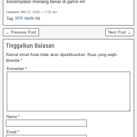
kesempatan menang besar di game ini!
Updated: Mei 17, 2025 — 7:01 am
Tag:
RTP HARI INI
← Previous Post
Next Post →
Tinggalkan Balasan
Alamat email Anda tidak akan dipublikasikan.
Ruas yang wajib
ditandai
*
Komentar
*
Nama
*
Email
*