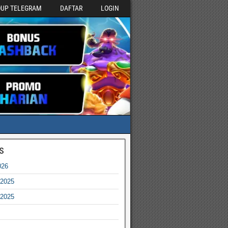
OUP TELEGRAM
DAFTAR
LOGIN
s
026
2025
2025