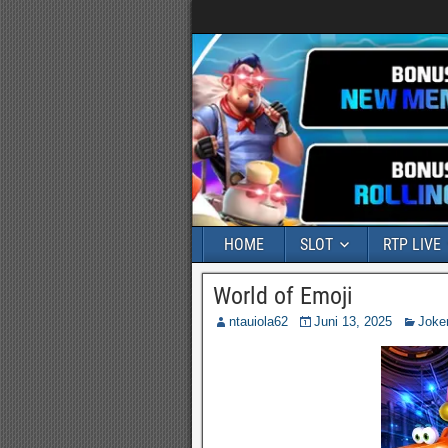
HOME
SLOT
RTP LIVE
World of Emoji
ntauiola62
Juni 13, 2025
Joke