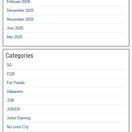
Februari 2026
Desember 2025
November 2025
Juni 2025
Mei 2025
Categories
5G
CQ9
Fat Panda
Habanero
JDB
JOKER
Joker Gaming
No Limit City