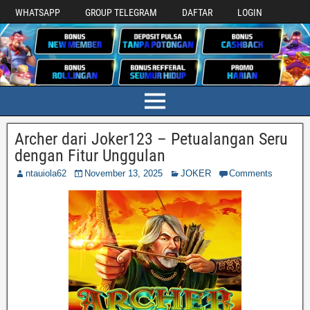
WHATSAPP
GROUP TELEGRAM
DAFTAR
LOGIN
Archer dari Joker123 – Petualangan Seru
dengan Fitur Unggulan
ntauiola62
November 13, 2025
JOKER
Comments