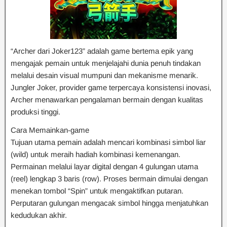
“Archer dari Joker123” adalah game bertema epik yang
mengajak pemain untuk menjelajahi dunia penuh tindakan
melalui desain visual mumpuni dan mekanisme menarik.
Jungler Joker, provider game terpercaya konsistensi inovasi,
Archer menawarkan pengalaman bermain dengan kualitas
produksi tinggi.
Cara Memainkan-game
Tujuan utama pemain adalah mencari kombinasi simbol liar
(wild) untuk meraih hadiah kombinasi kemenangan.
Permainan melalui layar digital dengan 4 gulungan utama
(reel) lengkap 3 baris (row). Proses bermain dimulai dengan
menekan tombol “Spin” untuk mengaktifkan putaran.
Perputaran gulungan mengacak simbol hingga menjatuhkan
kedudukan akhir.