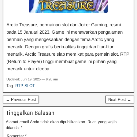
Arctic Treasure, permainan slot dari Joker Gaming, resmi
pada 15 Januari 2023. Game ini menawarkan pengalaman
bermain yang mengesankan dengan tema Arctic yang
menarik. Dengan grafis berkualitas tinggi dan fitur-fitur
menarik, Arctic Treasure siap memikat para pemain slot. RTP
(Return to Player) tinggi membuat game ini pilihan yang
menarik untuk dicoba.
Updated: Juni 19, 2025 — 9:20 am
Tag:
RTP SLOT
← Previous Post
Next Post →
Tinggalkan Balasan
Alamat email Anda tidak akan dipublikasikan.
Ruas yang wajib
ditandai
*
Komentar
*