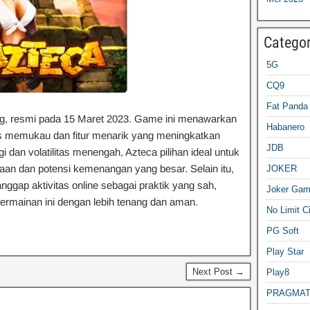
Categor
5G
CQ9
Fat Panda
ng, resmi pada 15 Maret 2023. Game ini menawarkan
Habanero
s memukau dan fitur menarik yang meningkatkan
JDB
dan volatilitas menengah, Azteca pilihan ideal untuk
an dan potensi kemenangan yang besar. Selain itu,
JOKER
ggap aktivitas online sebagai praktik yang sah,
Joker Gam
ermainan ini dengan lebih tenang dan aman.
No Limit Ci
PG Soft
Play Star
Next Post →
Play8
PRAGMAT