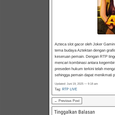
Azteca slot gacor oleh Joker Gami
tema budaya Aztektan dengan grafi
keseruan pemain. Dengan RTP tinggi 
mencari kombinasi antara kegembira
preseden hukum terkini telah mengan
sehingga pemain dapat menikmati p
Updated: Juni 19, 2025 — 9:18 am
Tag:
RTP LIVE
← Previous Post
Tinggalkan Balasan