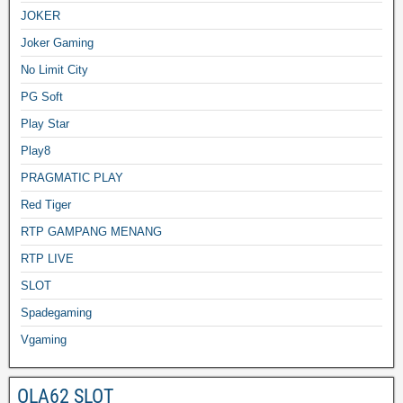
JOKER
Joker Gaming
No Limit City
PG Soft
Play Star
Play8
PRAGMATIC PLAY
Red Tiger
RTP GAMPANG MENANG
RTP LIVE
SLOT
Spadegaming
Vgaming
OLA62 SLOT