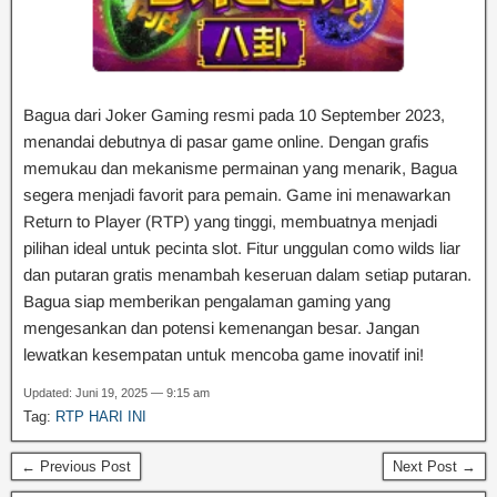
Bagua dari Joker Gaming resmi pada 10 September 2023,
menandai debutnya di pasar game online. Dengan grafis
memukau dan mekanisme permainan yang menarik, Bagua
segera menjadi favorit para pemain. Game ini menawarkan
Return to Player (RTP) yang tinggi, membuatnya menjadi
pilihan ideal untuk pecinta slot. Fitur unggulan como wilds liar
dan putaran gratis menambah keseruan dalam setiap putaran.
Bagua siap memberikan pengalaman gaming yang
mengesankan dan potensi kemenangan besar. Jangan
lewatkan kesempatan untuk mencoba game inovatif ini!
Updated: Juni 19, 2025 — 9:15 am
Tag:
RTP HARI INI
← Previous Post
Next Post →