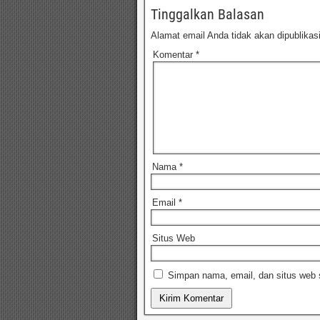
Tinggalkan Balasan
Alamat email Anda tidak akan dipublikas
Komentar
*
Nama
*
Email
*
Situs Web
Simpan nama, email, dan situs web 