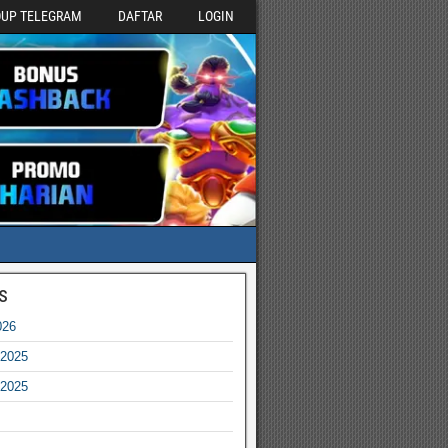
OUP TELEGRAM
DAFTAR
LOGIN
s
026
2025
2025