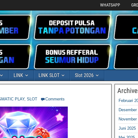
WHATSAPP
GR
LINK
LINK SLOT
Slot 2026
Archive
MATIC PLAY
,
SLOT
Comments
Februari 2
Desember 
November 
Juni 2025
Mei 2025