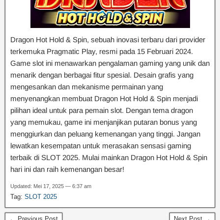
Dragon Hot Hold & Spin, sebuah inovasi terbaru dari provider
terkemuka Pragmatic Play, resmi pada 15 Februari 2024.
Game slot ini menawarkan pengalaman gaming yang unik dan
menarik dengan berbagai fitur spesial. Desain grafis yang
mengesankan dan mekanisme permainan yang
menyenangkan membuat Dragon Hot Hold & Spin menjadi
pilihan ideal untuk para pemain slot. Dengan tema dragon
yang memukau, game ini menjanjikan putaran bonus yang
menggiurkan dan peluang kemenangan yang tinggi. Jangan
lewatkan kesempatan untuk merasakan sensasi gaming
terbaik di SLOT 2025. Mulai mainkan Dragon Hot Hold & Spin
hari ini dan raih kemenangan besar!
Updated: Mei 17, 2025 — 6:37 am
Tag:
SLOT 2025
← Previous Post
Next Post →