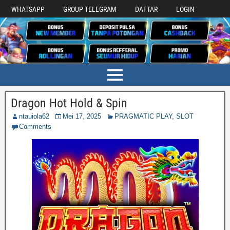
WHATSAPP
GROUP TELEGRAM
DAFTAR
LOGIN
Dragon Hot Hold & Spin
ntauiola62
Mei 17, 2025
PRAGMATIC PLAY
,
SLOT
Comments