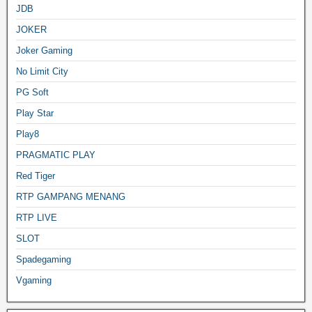
JDB
JOKER
Joker Gaming
No Limit City
PG Soft
Play Star
Play8
PRAGMATIC PLAY
Red Tiger
RTP GAMPANG MENANG
RTP LIVE
SLOT
Spadegaming
Vgaming