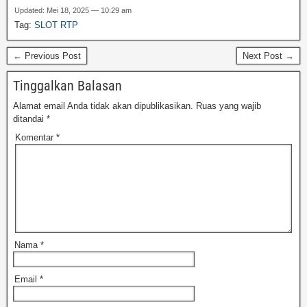
Updated: Mei 18, 2025 — 10:29 am
Tag:
SLOT RTP
← Previous Post
Next Post →
Tinggalkan Balasan
Alamat email Anda tidak akan dipublikasikan.
Ruas yang wajib
ditandai
*
Komentar
*
Nama
*
Email
*