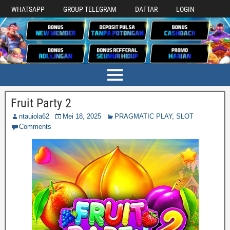
WHATSAPP
GROUP TELEGRAM
DAFTAR
LOGIN
Fruit Party 2
ntauiola62
Mei 18, 2025
PRAGMATIC PLAY
,
SLOT
Comments