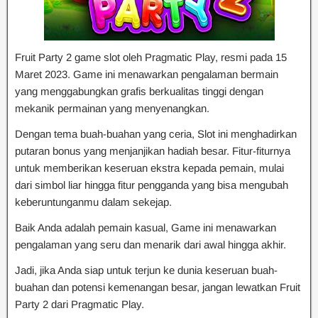
Fruit Party 2 game slot oleh Pragmatic Play, resmi pada 15
Maret 2023. Game ini menawarkan pengalaman bermain
yang menggabungkan grafis berkualitas tinggi dengan
mekanik permainan yang menyenangkan.
Dengan tema buah-buahan yang ceria, Slot ini menghadirkan
putaran bonus yang menjanjikan hadiah besar. Fitur-fiturnya
untuk memberikan keseruan ekstra kepada pemain, mulai
dari simbol liar hingga fitur pengganda yang bisa mengubah
keberuntunganmu dalam sekejap.
Baik Anda adalah pemain kasual, Game ini menawarkan
pengalaman yang seru dan menarik dari awal hingga akhir.
Jadi, jika Anda siap untuk terjun ke dunia keseruan buah-
buahan dan potensi kemenangan besar, jangan lewatkan Fruit
Party 2 dari Pragmatic Play.