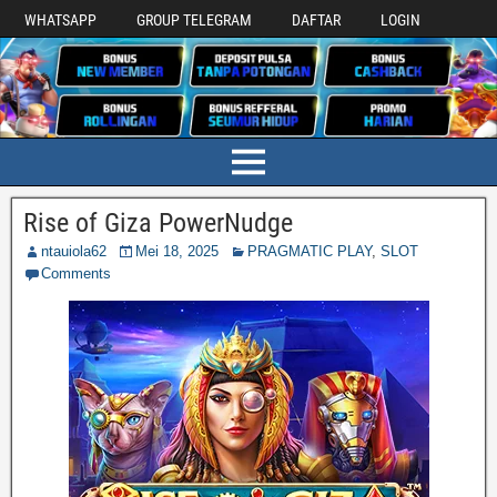
WHATSAPP
GROUP TELEGRAM
DAFTAR
LOGIN
Rise of Giza PowerNudge
ntauiola62
Mei 18, 2025
PRAGMATIC PLAY
,
SLOT
Comments