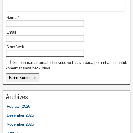
Nama
*
Email
*
Situs Web
Simpan nama, email, dan situs web saya pada peramban ini untuk
komentar saya berikutnya.
Archives
Februari 2026
Desember 2025
November 2025