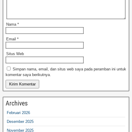
Nama
*
Email
*
Situs Web
Simpan nama, email, dan situs web saya pada peramban ini untuk
komentar saya berikutnya.
Archives
Februari 2026
Desember 2025
November 2025